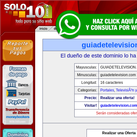
guiadetelevisi
El dueño de este dominio lo ha
Mayusculas:
GUIADETELEVISION
Minusculas:
guiadetelevision.com
Longitud:
16 caracteres
Categorias:
Portales
,
TelevisiÃ³n 
Precio:
Realizar una oferta!
Visitar!
guiadetelevision.co
Serán consideradas ofer
Realizar una Oferta