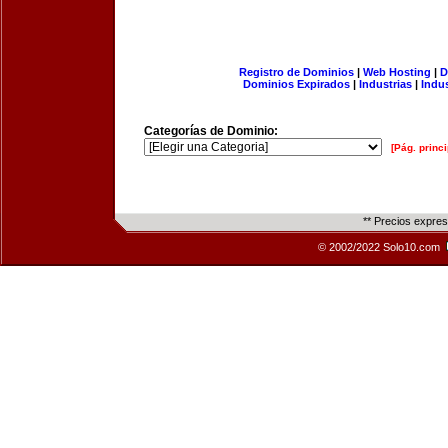
Registro de Dominios
|
Web Hosting
|
D
Dominios Expirados
|
Industrias
|
Indu
Categorías de Dominio:
[Pág. princi
** Precios expre
© 2002/2022 Solo10.com