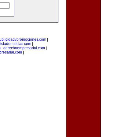
ublicidadypromociones.com
|
vistadenoticias.com
|
m
|
derechoempresarial.com
|
resarial.com
|