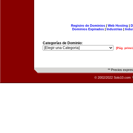
Registro de Dominios
|
Web Hosting
|
D
Dominios Expirados
|
Industrias
|
Indu
Categorías de Dominio:
[Pág. princi
** Precios expre
© 2002/2022 Solo10.com