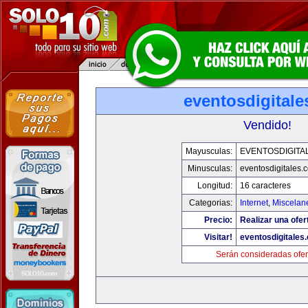
eventosdigital
Vendido!
Mayusculas:
EVENTOSDIGITA
Minusculas:
eventosdigitales.
Longitud:
16 caracteres
Categorias:
Internet
,
Miscelane
Precio:
Realizar una ofer
Visitar!
eventosdigitales
Serán consideradas ofer