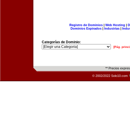
Registro de Dominios
|
Web Hosting
|
D
Dominios Expirados
|
Industrias
|
Indu
Categorías de Dominio:
[Pág. princi
** Precios expre
© 2002/2022 Solo10.com