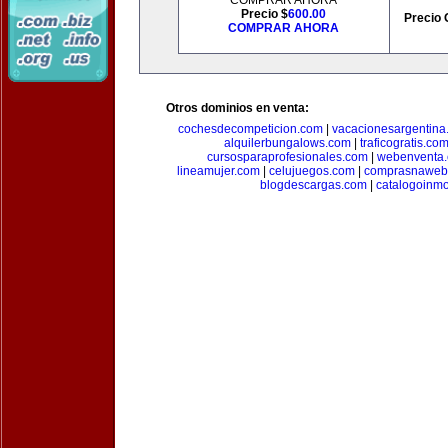
COMPRAR AHORA
Precio $
600.00
Precio 
COMPRAR AHORA
Otros dominios en venta:
cochesdecompeticion.com
|
vacacionesargentina
alquilerbungalows.com
|
traficogratis.co
cursosparaprofesionales.com
|
webenventa
lineamujer.com
|
celujuegos.com
|
comprasnaweb
blogdescargas.com
|
catalogoinmo