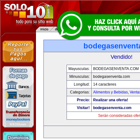
bodegasenvent
Vendido!
Mayusculas:
BODEGASENVENTA.COM
Minusculas:
bodegasenventa.com
Longitud:
14 caracteres
Categorias:
Alimentos y Bebidas
,
Venta
Precio:
Realizar una oferta!
Visitar!
bodegasenventa.com
Serán consideradas ofer