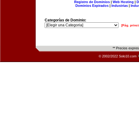
Registro de Dominios
|
Web Hosting
|
D
Dominios Expirados
|
Industrias
|
Indu
Categorías de Dominio:
[Pág. princi
** Precios expre
© 2002/2022 Solo10.com