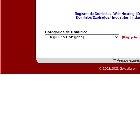
Registro de Dominios
|
Web Hosting
|
D
Dominios Expirados
|
Industrias
|
Indu
Categorías de Dominio:
[Pág. princi
** Precios expre
© 2002/2022 Solo10.com