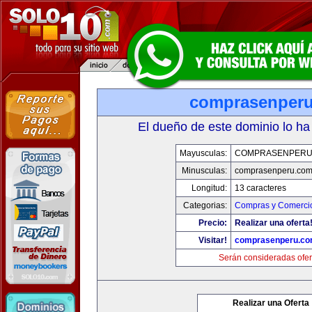
comprasenper
El dueño de este dominio lo ha
Mayusculas:
COMPRASENPERU
Minusculas:
comprasenperu.co
Longitud:
13 caracteres
Categorias:
Compras y Comercio
Precio:
Realizar una oferta
Visitar!
comprasenperu.c
Serán consideradas ofer
Realizar una Oferta