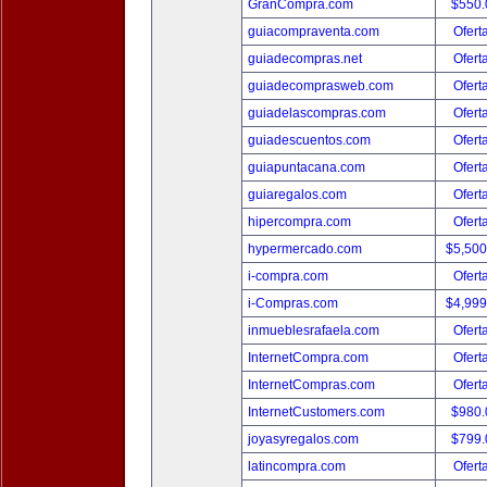
GranCompra.com
$550
guiacompraventa.com
Ofert
guiadecompras.net
Ofert
guiadecomprasweb.com
Ofert
guiadelascompras.com
Ofert
guiadescuentos.com
Ofert
guiapuntacana.com
Ofert
guiaregalos.com
Ofert
hipercompra.com
Ofert
hypermercado.com
$5,50
i-compra.com
Ofert
i-Compras.com
$4,99
inmueblesrafaela.com
Ofert
InternetCompra.com
Ofert
InternetCompras.com
Ofert
InternetCustomers.com
$980
joyasyregalos.com
$799
latincompra.com
Ofert