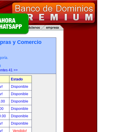
pras y Comercio
oría.
0
entes 41 >>
Estado
ar!
Disponible
ar!
Disponible
0.00
Disponible
.00
Disponible
0.00
Disponible
ar!
Disponible
ar!
Vendido!