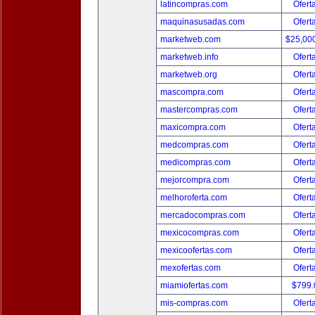
latincompras.com
Ofert
maquinasusadas.com
Ofert
marketweb.com
$25,00
marketweb.info
Ofert
marketweb.org
Ofert
mascompra.com
Ofert
mastercompras.com
Ofert
maxicompra.com
Ofert
medcompras.com
Ofert
medicompras.com
Ofert
mejorcompra.com
Ofert
melhoroferta.com
Ofert
mercadocompras.com
Ofert
mexicocompras.com
Ofert
mexicoofertas.com
Ofert
mexofertas.com
Ofert
miamiofertas.com
$799
mis-compras.com
Ofert