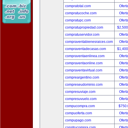
compratotal.com
Ofert
compratucoche.com
Ofert
compratupc.com
Ofert
compratupropiedad.com
$2,50
compratuservidor.com
Ofert
compraventabienesraices.com
Ofert
compraventadecasas.com
$1,40
compraventaenlinea.com
Ofert
compraventaonline.com
Ofert
compraventavirtual.com
Ofert
compreargentino.com
Ofert
compreseudominio.com
Ofert
compresuviaje.com
Ofert
compresuvuelo.com
Ofert
compucompra.com
$750
compuoferta.com
Ofert
compupago.com
Ofert
construcompra.com
Ofert