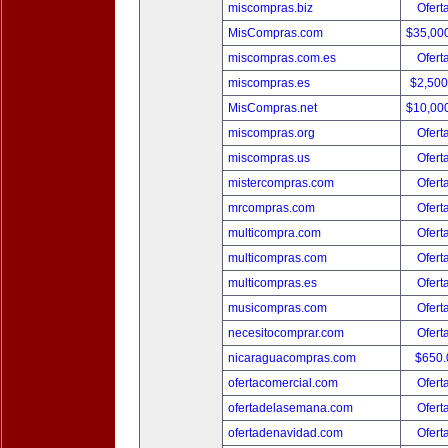
miscompras.biz
Ofert
MisCompras.com
$35,00
miscompras.com.es
Ofert
miscompras.es
$2,50
MisCompras.net
$10,00
miscompras.org
Ofert
miscompras.us
Ofert
mistercompras.com
Ofert
mrcompras.com
Ofert
multicompra.com
Ofert
multicompras.com
Ofert
multicompras.es
Ofert
musicompras.com
Ofert
necesitocomprar.com
Ofert
nicaraguacompras.com
$650
ofertacomercial.com
Ofert
ofertadelasemana.com
Ofert
ofertadenavidad.com
Ofert