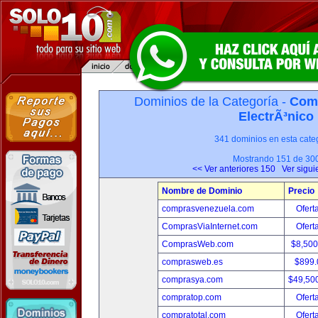
Dominios de la Categoría -
Com
ElectrÃ³nico
341 dominios en esta categ
Mostrando 151 de 30
<< Ver anteriores 150
Ver sigui
Nombre de Dominio
Precio
comprasvenezuela.com
Ofert
ComprasViaInternet.com
Ofert
ComprasWeb.com
$8,50
comprasweb.es
$899
comprasya.com
$49,50
compratop.com
Ofert
compratotal.com
Ofert