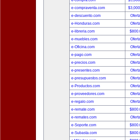
e-compra.com
$5,00
e-compraventa.com
$3,00
e-descuento.com
Ofert
e-Honduras.com
Ofert
e-libreria.com
$800
e-muebles.com
Ofert
e-Oficina.com
Ofert
e-pago.com
Ofert
e-precios.com
Ofert
e-presentes.com
Ofert
e-presupuestos.com
Ofert
e-Productos.com
Ofert
e-proveedores.com
Ofert
e-regalo.com
Ofert
e-remate.com
$800
e-remates.com
Ofert
e-Soporte.com
$800
e-Subasta.com
$800