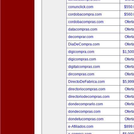
conunclick.com
$550
cordobacompra.com
$560
cordobacompras.com
Ofert
datacompras.com
Ofert
decomprar.com
Ofert
DiaDeCompra.com
Ofert
digicompra.com
$1,50
digicompras.com
Ofert
digitalcompras.com
Ofert
dircompras.com
Ofert
DirectoDeFabrica.com
$5,99
directoriocompras.com
Ofert
directoriodecompras.com
Ofert
dondecomprarlo.com
Ofert
dondecompras.com
Ofert
dondetucompras.com
Ofert
e-Afiliados.com
$899