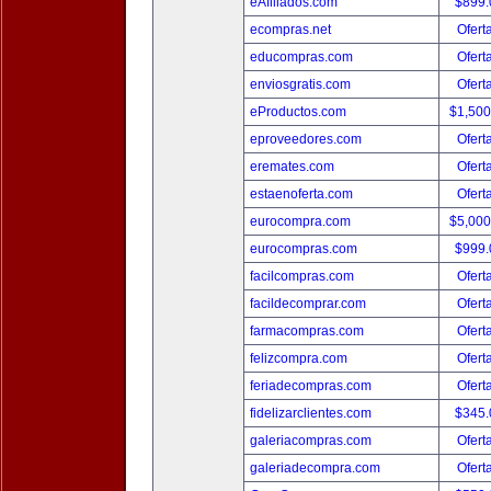
eAfiliados.com
$899
ecompras.net
Ofert
educompras.com
Ofert
enviosgratis.com
Ofert
eProductos.com
$1,50
eproveedores.com
Ofert
eremates.com
Ofert
estaenoferta.com
Ofert
eurocompra.com
$5,00
eurocompras.com
$999
facilcompras.com
Ofert
facildecomprar.com
Ofert
farmacompras.com
Ofert
felizcompra.com
Ofert
feriadecompras.com
Ofert
fidelizarclientes.com
$345
galeriacompras.com
Ofert
galeriadecompra.com
Ofert