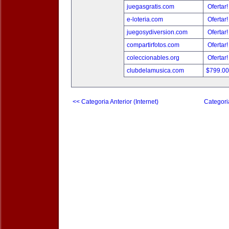
juegasgratis.com
Ofertar
e-loteria.com
Ofertar
juegosydiversion.com
Ofertar
compartirfotos.com
Ofertar
coleccionables.org
Ofertar
clubdelamusica.com
$799.0
<< Categoria Anterior (Internet)
Categori