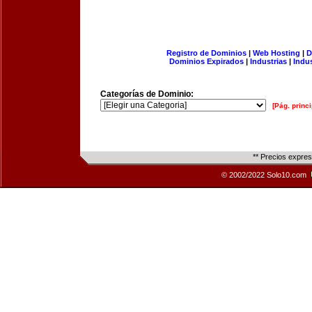
Registro de Dominios
|
Web Hosting
|
D
Dominios Expirados
|
Industrias
|
Indu
Categorías de Dominio:
[Pág. princi
** Precios expre
© 2002/2022 Solo10.com