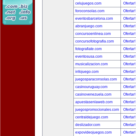
celujuegos.com
Ofertar
foroconsolas.com
Ofertar
eventosbarcelona.com
Ofertar
abranjuego.com
Ofertar
concursoenlinea.com
Ofertar
concursofotografia.com
Ofertar
fotografiate.com
Ofertar
eventosusa.com
Ofertar
musicalizacion.com
Ofertar
infojuego.com
Ofertar
juegosparaconsolas.com
Ofertar
casinouruguay.com
Ofertar
casinovenezuela.com
Ofertar
apuestasenlaweb.com
Ofertar
juegospromocionales.com
Ofertar
centraldejuego.com
Ofertar
deslizador.com
Ofertar
expovideojuegos.com
Ofertar