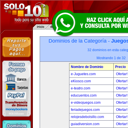
Dominios de la Categoría -
Juegos
32 dominios en esta categ
Mostrando 1 de 32
Nombre de Dominio
Precio
e-Juguetes.com
Ofertar
eKiosco.com
Ofertar
e-teatro.com
Ofertar
educuentos.com
Ofertar
e-videojuegos.com
Ofertar
feriadejuegos.com
Ofertar
relojesdebolsillo.com
Ofertar
guiadiversion.com
Ofertar