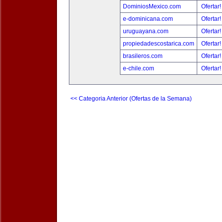
DominiosMexico.com
Ofertar
e-dominicana.com
Ofertar
uruguayana.com
Ofertar
propiedadescostarica.com
Ofertar
brasileros.com
Ofertar
e-chile.com
Ofertar
<< Categoria Anterior (Ofertas de la Semana)