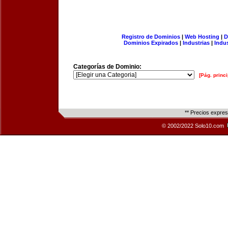
Registro de Dominios
|
Web Hosting
|
D
Dominios Expirados
|
Industrias
|
Indu
Categorías de Dominio:
[Pág. princi
** Precios expre
© 2002/2022 Solo10.com